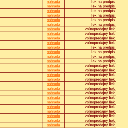
náhrada
liek na predpis
náhrada
liek na predpis
náhrada
liek na predpis
náhrada
liek na predpis
náhrada
liek na predpis
náhrada
liek na predpis
náhrada
voľnopredajný liek
náhrada
voľnopredajný liek
náhrada
voľnopredajný liek
náhrada
voľnopredajný liek
náhrada
liek na predpis
náhrada
liek na predpis
náhrada
liek na predpis
náhrada
liek na predpis
náhrada
voľnopredajný liek
náhrada
voľnopredajný liek
náhrada
voľnopredajný liek
náhrada
voľnopredajný liek
náhrada
voľnopredajný liek
náhrada
voľnopredajný liek
náhrada
voľnopredajný liek
náhrada
voľnopredajný liek
náhrada
voľnopredajný liek
náhrada
voľnopredajný liek
náhrada
voľnopredajný liek
náhrada
voľnopredajný liek
náhrada
voľnopredajný liek
náhrada
voľnopredajný liek