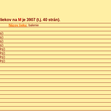
 liekov na
M
je 3907
(t.j. 40 strán).
Názov lieku
; balenie
ný)
ný)
ný)
ný)
dný)
dný)
dný)
dný)