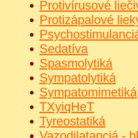
Protivírusové lieč
Protizápalové lieky
Psychostimulanci
Sedatíva
Spasmolytiká
Sympatolytiká
Sympatomimetiká
TXyiqHeT
Tyreostatiká
Vazodilatanciá - 