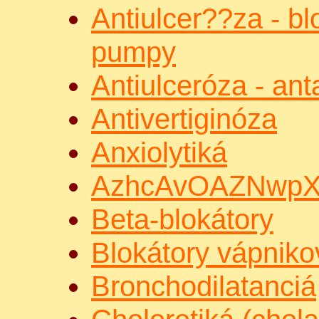
Antiulcer??za - b
pumpy
Antiulceróza - ant
Antivertiginóza
Anxiolytiká
AzhcAvOAZNwp
Beta-blokátory
Blokátory vápniko
Bronchodilatanciá