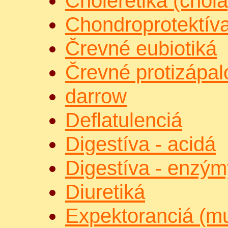
Choleretiká (chol
Chondroprotektív
Črevné eubiotiká
Črevné protizápal
darrow
Deflatulenciá
Digestíva - acidá
Digestíva - enzým
Diuretiká
Expektoranciá (mu