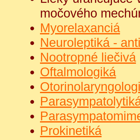
močového mechú
Myorelaxanciá
Neuroleptiká - ant
Nootropné liečivá
Oftalmologiká
Otorinolaryngolog
Parasympatolytik
Parasympatomime
Prokinetiká