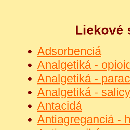
Liekové 
Adsorbenciá
Analgetiká - opioi
Analgetiká - para
Analgetiká - salicy
Antacidá
Antiagreganciá - 