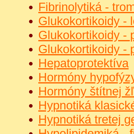
Fibrinolytiká - tro
Glukokortikoidy - 
Glukokortikoidy -
Glukokortikoidy -
Hepatoprotektíva
Hormóny hypofýz
Hormóny štítnej ž
Hypnotiká klasick
Hypnotiká tretej g
Hypolipidemiká - f