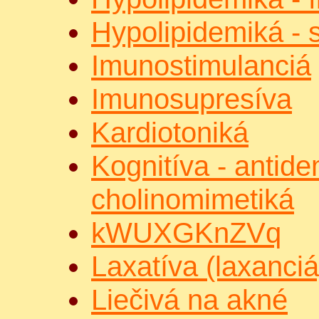
Hypolipidemiká - s
Imunostimulanciá
Imunosupresíva
Kardiotoniká
Kognitíva - antide
cholinomimetiká
kWUXGKnZVq
Laxatíva (laxanciá
Liečivá na akné