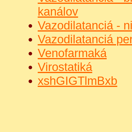
kanálov
Vazodilatanciá - ni
Vazodilatanciá per
Venofarmaká
Virostatiká
xshGIGTlmBxb