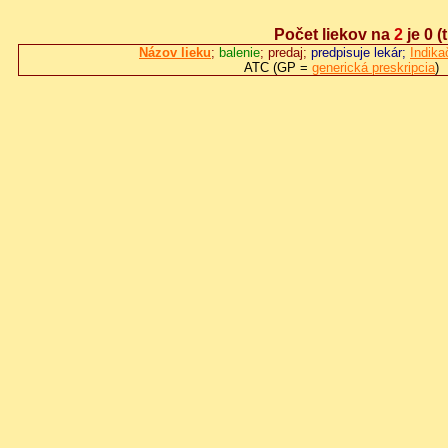
Počet liekov na
2
je 0
(t
Názov lieku
;
balenie
; predaj;
predpisuje lekár;
Indik
ATC (GP =
generická preskripcia
)