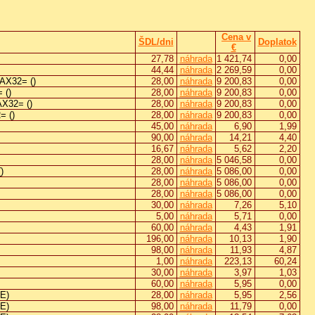
Cena v
ŠDL/dni
Doplatok
€
27,78
náhrada
1 421,74
0,00
44,44
náhrada
2 269,59
0,00
AX32= ()
28,00
náhrada
9 200,83
0,00
 ()
28,00
náhrada
9 200,83
0,00
X32= ()
28,00
náhrada
9 200,83
0,00
 ()
28,00
náhrada
9 200,83
0,00
45,00
náhrada
6,90
1,99
90,00
náhrada
14,21
4,40
16,67
náhrada
5,62
2,20
28,00
náhrada
5 046,58
0,00
)
28,00
náhrada
5 086,00
0,00
28,00
náhrada
5 086,00
0,00
28,00
náhrada
5 086,00
0,00
30,00
náhrada
7,26
5,10
5,00
náhrada
5,71
0,00
60,00
náhrada
4,43
1,91
196,00
náhrada
10,13
1,90
98,00
náhrada
11,93
4,87
1,00
náhrada
223,13
60,24
30,00
náhrada
3,97
1,03
60,00
náhrada
5,95
0,00
E)
28,00
náhrada
5,95
2,56
E)
98,00
náhrada
11,79
0,00