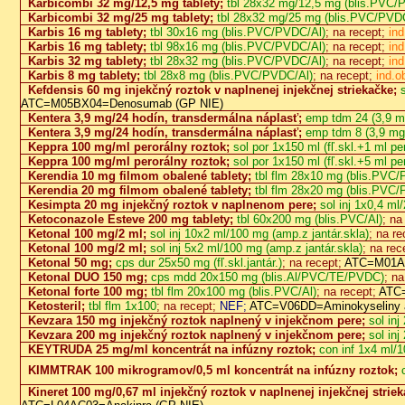
Karbicombi 32 mg/12,5 mg tablety;
tbl 28x32 mg/12,5 mg (blis.PVC/
Karbicombi 32 mg/25 mg tablety;
tbl 28x32 mg/25 mg (blis.PVC/PVD
Karbis 16 mg tablety;
tbl 30x16 mg (blis.PVC/PVDC/Al)
; na recept;
in
Karbis 16 mg tablety;
tbl 98x16 mg (blis.PVC/PVDC/Al)
; na recept;
in
Karbis 32 mg tablety;
tbl 28x32 mg (blis.PVC/PVDC/Al)
; na recept;
in
Karbis 8 mg tablety;
tbl 28x8 mg (blis.PVC/PVDC/Al)
; na recept;
ind.o
Kefdensis 60 mg injekčný roztok v naplnenej injekčnej striekačke;
s
ATC=M05BX04=Denosumab (GP NIE)
Kentera 3,9 mg/24 hodín, transdermálna náplasť;
emp tdm 24 (3,9 m
Kentera 3,9 mg/24 hodín, transdermálna náplasť;
emp tdm 8 (3,9 mg
Keppra 100 mg/ml perorálny roztok;
sol por 1x150 ml (fľ.skl.+1 ml pe
Keppra 100 mg/ml perorálny roztok;
sol por 1x150 ml (fľ.skl.+5 ml pe
Kerendia 10 mg filmom obalené tablety;
tbl flm 28x10 mg (blis.PVC
Kerendia 20 mg filmom obalené tablety;
tbl flm 28x20 mg (blis.PVC
Kesimpta 20 mg injekčný roztok v naplnenom pere;
sol inj 1x0,4 ml
Ketoconazole Esteve 200 mg tablety;
tbl 60x200 mg (blis.PVC/Al)
; na
Ketonal 100 mg/2 ml;
sol inj 10x2 ml/100 mg (amp.z jantár.skla)
; na re
Ketonal 100 mg/2 ml;
sol inj 5x2 ml/100 mg (amp.z jantár.skla)
; na rec
Ketonal 50 mg;
cps dur 25x50 mg (fľ.skl.jantár.)
; na recept;
ATC=M01AE
Ketonal DUO 150 mg;
cps mdd 20x150 mg (blis.Al/PVC/TE/PVDC)
; na
Ketonal forte 100 mg;
tbl flm 20x100 mg (blis.PVC/Al)
; na recept;
ATC=
Ketosteril;
tbl flm 1x100
; na recept;
NEF;
ATC=V06DD=Aminokyseliny a 
Kevzara 150 mg injekčný roztok naplnený v injekčnom pere;
sol inj
Kevzara 200 mg injekčný roztok naplnený v injekčnom pere;
sol inj
KEYTRUDA 25 mg/ml koncentrát na infúzny roztok;
con inf 1x4 ml/10
KIMMTRAK 100 mikrogramov/0,5 ml koncentrát na infúzny roztok;
Kineret 100 mg/0,67 ml injekčný roztok v naplnenej injekčnej strie