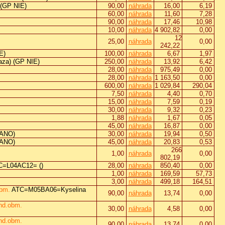
 (GP NIE)
90,00
náhrada
16,00
6,19
60,00
náhrada
11,60
7,28
90,00
náhrada
17,46
10,98
10,00
náhrada
4 902,82
0,00
12
25,00
náhrada
0,00
242,22
E)
100,00
náhrada
6,67
1,97
aza) (GP NIE)
250,00
náhrada
13,92
6,42
28,00
náhrada
975,49
0,00
28,00
náhrada
1 163,50
0,00
600,00
náhrada
1 029,84
290,04
7,50
náhrada
4,40
0,70
15,00
náhrada
7,59
0,19
30,00
náhrada
9,32
0,23
1,88
náhrada
1,67
0,05
45,00
náhrada
16,87
0,00
 ANO)
30,00
náhrada
19,94
0,50
 ANO)
45,00
náhrada
20,83
0,53
266
1,00
náhrada
0,00
802,19
C=L04AC12= ()
28,00
náhrada
850,40
0,00
1,00
náhrada
169,59
57,73
3,00
náhrada
499,18
164,51
obm.
ATC=M05BA06=Kyselina
90,00
náhrada
13,74
0,00
nd.obm.
30,00
náhrada
4,58
0,00
nd.obm.
90,00
náhrada
13,74
0,00