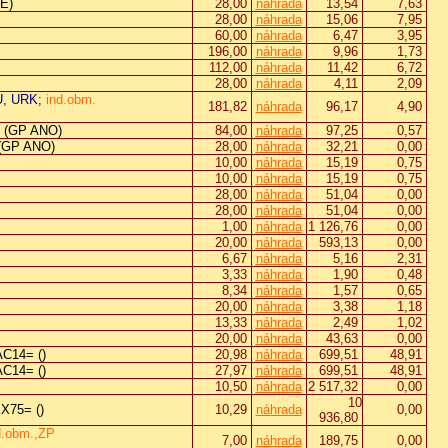
E)
28,00
náhrada
13,54
7,63
28,00
náhrada
15,06
7,95
60,00
náhrada
6,47
3,95
196,00
náhrada
9,96
1,73
112,00
náhrada
11,42
6,72
28,00
náhrada
4,11
2,09
U, URK;
ind.obm.
181,82
náhrada
96,17
4,90
 (GP ANO)
84,00
náhrada
97,25
0,57
(GP ANO)
28,00
náhrada
32,21
0,00
10,00
náhrada
15,19
0,75
10,00
náhrada
15,19
0,75
28,00
náhrada
51,04
0,00
28,00
náhrada
51,04
0,00
1,00
náhrada
1 126,76
0,00
20,00
náhrada
593,13
0,00
6,67
náhrada
5,16
2,31
3,33
náhrada
1,90
0,48
8,34
náhrada
1,57
0,65
20,00
náhrada
3,38
1,18
13,33
náhrada
2,49
1,02
20,00
náhrada
43,63
0,00
C14= ()
20,98
náhrada
699,51
48,91
C14= ()
27,97
náhrada
699,51
48,91
10,50
náhrada
2 517,32
0,00
10
X75= ()
10,29
náhrada
0,00
936,80
d.obm.,ZP
7,00
náhrada
189,75
0,00