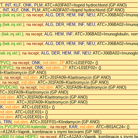
T, INT, KLF, ONK, PLM;
ATC=A03FA07=Itoprid hydrochlorid (GP ANO)
, INT, KLF, ONK, PLM;
ATC=A03FA07=Itoprid hydrochlorid (GP ANO)
(liek.inj.skl.)
; na recept;
ALG, DER, HEM, INF, NEU;
ATC=J06BA02=Imunoglo
(liek.inj.skl.)
; na recept;
ALG, DER, HEM, INF, NEU;
ATC=J06BA02=Imunoglo
(liek.inj.skl.)
; na recept;
ALG, HEM, INF;
ATC=J06BA02=Imunoglobulin, norma
(liek.inj.skl.)
; na recept;
ALG, DER, HEM, INF, NEU;
ATC=J06BA02=Imunoglo
iek.inj.skl.)
; na recept;
ALG, DER, HEM, INF, NEU;
ATC=J06BA02=Imunoglobul
l/PVC)
; na recept;
ONK;
ind.obm.,ZP
ATC=L01EF02= ()
FE/PVC)
; na recept;
ONK;
ind.obm.,ZP
ATC=L01EF02= ()
=Klaritromycin (GP ANO)
)
; na recept;
ind.obm.
ATC=J01FA09=Klaritromycin (GP ANO)
; na recept;
ind.obm.
ATC=J01FA09=Klaritromycin (GP ANO)
C/PVDC/Al)
; na recept;
ind.obm.
ATC=J01FA09=Klaritromycin (GP ANO)
TC=J01FA09=Klaritromycin (GP ANO)
;
ind.obm.
ATC=J01FA09=Klaritromycin (GP ANO)
;
ind.obm.
ATC=J01FA09=Klaritromycin (GP ANO)
K;
ind.obm.
ATC=L01EX01= ()
ind.obm.
ATC=L01EX01= ()
ind.obm.
ATC=L01EX01= ()
, TRN;
ind.obm.
ATC=J01FF01=Klindamycin (GP ANO)
blis.PVC/PVDC/Al-kalendár.
; na recept;
KAR;
ind.obm.
ATC=B01AC24= ()
=A12AX=Vapnik, kombinacie s inymi liecivami (GP NIE)
g/800 IU (obal HDPE)
; na recept;
ATC=A12AX=Vapnik, kombinacie s inymi lie