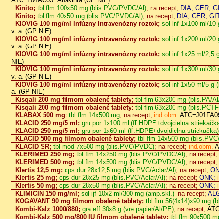
ATC=L04AC03=Anakinra (GP NIE)
Kinito;
tbl flm 100x50 mg (blis.PVC/PVDC/Al)
; na recept;
DIA, GER, GI
Kinito;
tbl flm 40x50 mg (blis.PVC/PVDC/Al)
; na recept;
DIA, GER, GIT
KIOVIG 100 mg/ml infúzny intravenózny roztok;
sol inf 1x100 ml/10 g 
v. a. (GP NIE)
KIOVIG 100 mg/ml infúzny intravenózny roztok;
sol inf 1x200 ml/20 g 
v. a. (GP NIE)
KIOVIG 100 mg/ml infúzny intravenózny roztok;
sol inf 1x25 ml/2,5 g 
NIE)
KIOVIG 100 mg/ml infúzny intravenózny roztok;
sol inf 1x300 ml/30 g 
v. a. (GP NIE)
KIOVIG 100 mg/ml infúzny intravenózny roztok;
sol inf 1x50 ml/5 g (l
a. (GP NIE)
Kisqali 200 mg filmom obalené tablety;
tbl flm 63x200 mg (blis.PA/A
Kisqali 200 mg filmom obalené tablety;
tbl flm 63x200 mg (blis.PCT
KLABAX 500 mg;
tbl flm 14x500 mg
; na recept;
ind.obm.
ATC=J01FA09
KLACID 250 mg/5 ml;
gru por 1x100 ml (fľ.HDPE+dvojdielna striekačka
KLACID 250 mg/5 ml;
gru por 1x60 ml (fľ.HDPE+dvojdielna striekačka)
KLACID 500 mg filmom obalené tablety;
tbl flm 14x500 mg (blis.PV
KLACID SR;
tbl mod 7x500 mg (blis.PVC/PVDC)
; na recept;
ind.obm.
A
KLERIMED 250 mg;
tbl flm 14x250 mg (blis.PVC/PVDC/Al)
; na recept
KLERIMED 500 mg;
tbl flm 14x500 mg (blis.PVC/PVDC/Al)
; na recept
Klertis 12,5 mg;
cps dur 28x12,5 mg (blis.PVC/Aclar/Al)
; na recept;
ON
Klertis 25 mg;
cps dur 28x25 mg (blis.PVC/Aclar/Al)
; na recept;
ONK;
Klertis 50 mg;
cps dur 28x50 mg (blis.PVC/Aclar/Al)
; na recept;
ONK;
KLIMICIN 150 mg/ml;
sol ijf 10x2 ml/300 mg (amp.skl.)
; na recept;
ALG
KOGAVANT 90 mg filmom obalené tablety;
tbl flm 56(4x14)x90 mg (
Kombi-Kalz 1000/880;
gra eff 30x8 g (vre.papier/Al/PE)
; na recept;
ATC
Kombi-Kalz 500 mg/800 IU filmom obalené tablety;
tbl flm 90x500 m