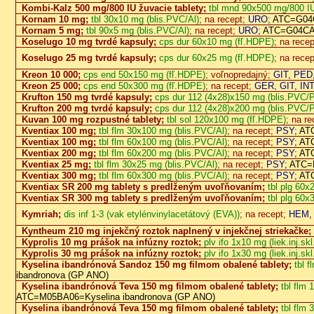
Kombi-Kalz 500 mg/800 IU žuvacie tablety;
tbl mnd 90x500 mg/800 I
Kornam 10 mg;
tbl 30x10 mg (blis.PVC/Al)
; na recept;
URO;
ATC=G04C
Kornam 5 mg;
tbl 90x5 mg (blis.PVC/Al)
; na recept;
URO;
ATC=G04CA0
Koselugo 10 mg tvrdé kapsuly;
cps dur 60x10 mg (fľ.HDPE)
; na rece
Koselugo 25 mg tvrdé kapsuly;
cps dur 60x25 mg (fľ.HDPE)
; na rece
Kreon 10 000;
cps end 50x150 mg (fľ.HDPE)
; voľnopredajný;
GIT, PED
Kreon 25 000;
cps end 50x300 mg (fľ.HDPE)
; na recept;
GER, GIT, IN
Krufton 150 mg tvrdé kapsuly;
cps dur 112 (4x28)x150 mg (blis.PVC/
Krufton 200 mg tvrdé kapsuly;
cps dur 112 (4x28)x200 mg (blis.PVC/
Kuvan 100 mg rozpustné tablety;
tbl sol 120x100 mg (fľ.HDPE)
; na r
Kventiax 100 mg;
tbl flm 30x100 mg (blis.PVC/Al)
; na recept;
PSY;
ATC
Kventiax 100 mg;
tbl flm 60x100 mg (blis.PVC/Al)
; na recept;
PSY;
ATC
Kventiax 200 mg;
tbl flm 60x200 mg (blis.PVC/Al)
; na recept;
PSY;
ATC
Kventiax 25 mg;
tbl flm 30x25 mg (blis.PVC/Al)
; na recept;
PSY;
ATC=N
Kventiax 300 mg;
tbl flm 60x300 mg (blis.PVC/Al)
; na recept;
PSY;
ATC
Kventiax SR 200 mg tablety s predĺženým uvoľňovaním;
tbl plg 60x
Kventiax SR 300 mg tablety s predĺženým uvoľňovaním;
tbl plg 60x
Kymriah;
dis inf 1-3 (vak etylénvinylacetátový (EVA))
; na recept;
HEM,
Kyntheum 210 mg injekčný roztok naplnený v injekčnej striekačke;
Kyprolis 10 mg prášok na infúzny roztok;
plv ifo 1x10 mg (liek.inj.skl
Kyprolis 30 mg prášok na infúzny roztok;
plv ifo 1x30 mg (liek.inj.skl
Kyselina ibandrónová Sandoz 150 mg filmom obalené tablety;
tbl 
ibandronova (GP ANO)
Kyselina ibandrónová Teva 150 mg filmom obalené tablety;
tbl flm
ATC=M05BA06=Kyselina ibandronova (GP ANO)
Kyselina ibandrónová Teva 150 mg filmom obalené tablety;
tbl flm