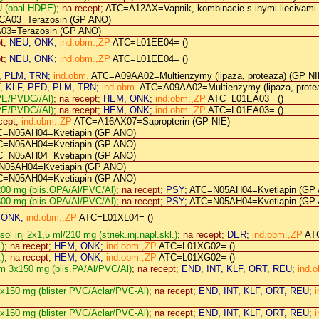
U (obal HDPE)
; na recept;
ATC=A12AX=Vapnik, kombinacie s inymi liecivami
A03=Terazosin (GP ANO)
3=Terazosin (GP ANO)
pt;
NEU, ONK;
ind.obm.,ZP
ATC=L01EE04= ()
pt;
NEU, ONK;
ind.obm.,ZP
ATC=L01EE04= ()
, PLM, TRN;
ind.obm.
ATC=A09AA02=Multienzymy (lipaza, proteaza) (GP NI
T, KLF, PED, PLM, TRN;
ind.obm.
ATC=A09AA02=Multienzymy (lipaza, prote
PE/PVDC//Al)
; na recept;
HEM, ONK;
ind.obm.,ZP
ATC=L01EA03= ()
PE/PVDC//Al)
; na recept;
HEM, ONK;
ind.obm.,ZP
ATC=L01EA03= ()
ecept;
ind.obm.,ZP
ATC=A16AX07=Sapropterin (GP NIE)
=N05AH04=Kvetiapin (GP ANO)
=N05AH04=Kvetiapin (GP ANO)
=N05AH04=Kvetiapin (GP ANO)
05AH04=Kvetiapin (GP ANO)
=N05AH04=Kvetiapin (GP ANO)
200 mg (blis.OPA/Al/PVC/Al)
; na recept;
PSY;
ATC=N05AH04=Kvetiapin (GP
300 mg (blis.OPA/Al/PVC/Al)
; na recept;
PSY;
ATC=N05AH04=Kvetiapin (GP
 ONK;
ind.obm.,ZP
ATC=L01XL04= ()
sol inj 2x1,5 ml/210 mg (striek.inj.napl.skl.)
; na recept;
DER;
ind.obm.,ZP
AT
.)
; na recept;
HEM, ONK;
ind.obm.,ZP
ATC=L01XG02= ()
.)
; na recept;
HEM, ONK;
ind.obm.,ZP
ATC=L01XG02= ()
flm 3x150 mg (blis.PA/Al/PVC/Al)
; na recept;
END, INT, KLF, ORT, REU;
ind.
 1x150 mg (blister PVC/Aclar/PVC-Al)
; na recept;
END, INT, KLF, ORT, REU;
i
 3x150 mg (blister PVC/Aclar/PVC-Al)
; na recept;
END, INT, KLF, ORT, REU;
i