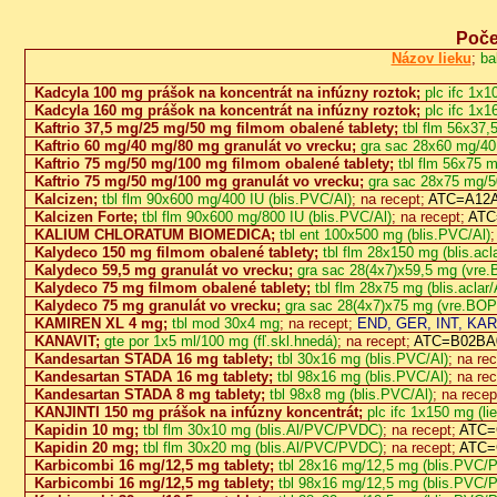
Poče
Názov lieku
;
ba
Kadcyla 100 mg prášok na koncentrát na infúzny roztok;
plc ifc 1x10
Kadcyla 160 mg prášok na koncentrát na infúzny roztok;
plc ifc 1x16
Kaftrio 37,5 mg/25 mg/50 mg filmom obalené tablety;
tbl flm 56x37
Kaftrio 60 mg/40 mg/80 mg granulát vo vrecku;
gra sac 28x60 mg/40
Kaftrio 75 mg/50 mg/100 mg filmom obalené tablety;
tbl flm 56x75 
Kaftrio 75 mg/50 mg/100 mg granulát vo vrecku;
gra sac 28x75 mg/5
Kalcizen;
tbl flm 90x600 mg/400 IU (blis.PVC/Al)
; na recept;
ATC=A12AX
Kalcizen Forte;
tbl flm 90x600 mg/800 IU (blis.PVC/Al)
; na recept;
ATC=
KALIUM CHLORATUM BIOMEDICA;
tbl ent 100x500 mg (blis.PVC/Al)
;
Kalydeco 150 mg filmom obalené tablety;
tbl flm 28x150 mg (blis.acla
Kalydeco 59,5 mg granulát vo vrecku;
gra sac 28(4x7)x59,5 mg (vre
Kalydeco 75 mg filmom obalené tablety;
tbl flm 28x75 mg (blis.aclar/
Kalydeco 75 mg granulát vo vrecku;
gra sac 28(4x7)x75 mg (vre.BOP
KAMIREN XL 4 mg;
tbl mod 30x4 mg
; na recept;
END, GER, INT, KAR
KANAVIT;
gte por 1x5 ml/100 mg (fľ.skl.hnedá)
; na recept;
ATC=B02BA0
Kandesartan STADA 16 mg tablety;
tbl 30x16 mg (blis.PVC/Al)
; na re
Kandesartan STADA 16 mg tablety;
tbl 98x16 mg (blis.PVC/Al)
; na re
Kandesartan STADA 8 mg tablety;
tbl 98x8 mg (blis.PVC/Al)
; na recep
KANJINTI 150 mg prášok na infúzny koncentrát;
plc ifc 1x150 mg (liek
Kapidin 10 mg;
tbl flm 30x10 mg (blis.Al/PVC/PVDC)
; na recept;
ATC=C
Kapidin 20 mg;
tbl flm 30x20 mg (blis.Al/PVC/PVDC)
; na recept;
ATC=C
Karbicombi 16 mg/12,5 mg tablety;
tbl 28x16 mg/12,5 mg (blis.PVC/
Karbicombi 16 mg/12,5 mg tablety;
tbl 98x16 mg/12,5 mg (blis.PVC/