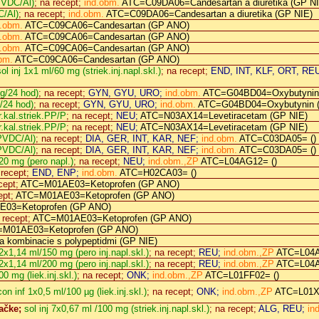
PVDC/Al)
; na recept;
ind.obm.
ATC=C09DA06=Candesartan a diuretika (GP NI
C/Al)
; na recept;
ind.obm.
ATC=C09DA06=Candesartan a diuretika (GP NIE)
d.obm.
ATC=C09CA06=Candesartan (GP ANO)
d.obm.
ATC=C09CA06=Candesartan (GP ANO)
d.obm.
ATC=C09CA06=Candesartan (GP ANO)
bm.
ATC=C09CA06=Candesartan (GP ANO)
ol inj 1x1 ml/60 mg (striek.inj.napl.skl.)
; na recept;
END, INT, KLF, ORT, RE
g/24 hod)
; na recept;
GYN, GYU, URO;
ind.obm.
ATC=G04BD04=Oxybutynin
/24 hod)
; na recept;
GYN, GYU, URO;
ind.obm.
ATC=G04BD04=Oxybutynin 
r.kal.striek.PP/P
; na recept;
NEU;
ATC=N03AX14=Levetiracetam (GP NIE)
r.kal.striek.PP/P
; na recept;
NEU;
ATC=N03AX14=Levetiracetam (GP NIE)
/PVDC/Al)
; na recept;
DIA, GER, INT, KAR, NEF;
ind.obm.
ATC=C03DA05= ()
/PVDC/Al)
; na recept;
DIA, GER, INT, KAR, NEF;
ind.obm.
ATC=C03DA05= ()
/20 mg (pero napl.)
; na recept;
NEU;
ind.obm.,ZP
ATC=L04AG12= ()
 recept;
END, ENP;
ind.obm.
ATC=H02CA03= ()
cept;
ATC=M01AE03=Ketoprofen (GP ANO)
ept;
ATC=M01AE03=Ketoprofen (GP ANO)
03=Ketoprofen (GP ANO)
 recept;
ATC=M01AE03=Ketoprofen (GP ANO)
M01AE03=Ketoprofen (GP ANO)
kombinacie s polypeptidmi (GP NIE)
 2x1,14 ml/150 mg (pero inj.napl.skl.)
; na recept;
REU;
ind.obm.,ZP
ATC=L04A
 2x1,14 ml/200 mg (pero inj.napl.skl.)
; na recept;
REU;
ind.obm.,ZP
ATC=L04A
0 mg (liek.inj.skl.)
; na recept;
ONK;
ind.obm.,ZP
ATC=L01FF02= ()
con inf 1x0,5 ml/100 µg (liek.inj.skl.)
; na recept;
ONK;
ind.obm.,ZP
ATC=L01X
kačke;
sol inj 7x0,67 ml /100 mg (striek.inj.napl.skl.)
; na recept;
ALG, REU;
in