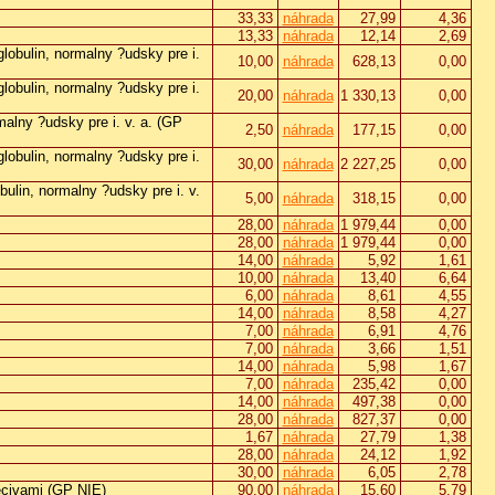
33,33
náhrada
27,99
4,36
13,33
náhrada
12,14
2,69
bulin, normalny ?udsky pre i.
10,00
náhrada
628,13
0,00
bulin, normalny ?udsky pre i.
20,00
náhrada
1 330,13
0,00
lny ?udsky pre i. v. a. (GP
2,50
náhrada
177,15
0,00
bulin, normalny ?udsky pre i.
30,00
náhrada
2 227,25
0,00
in, normalny ?udsky pre i. v.
5,00
náhrada
318,15
0,00
28,00
náhrada
1 979,44
0,00
28,00
náhrada
1 979,44
0,00
14,00
náhrada
5,92
1,61
10,00
náhrada
13,40
6,64
6,00
náhrada
8,61
4,55
14,00
náhrada
8,58
4,27
7,00
náhrada
6,91
4,76
7,00
náhrada
3,66
1,51
14,00
náhrada
5,98
1,67
7,00
náhrada
235,42
0,00
14,00
náhrada
497,38
0,00
28,00
náhrada
827,37
0,00
1,67
náhrada
27,79
1,38
28,00
náhrada
24,12
1,92
30,00
náhrada
6,05
2,78
civami (GP NIE)
90,00
náhrada
15,60
5,79