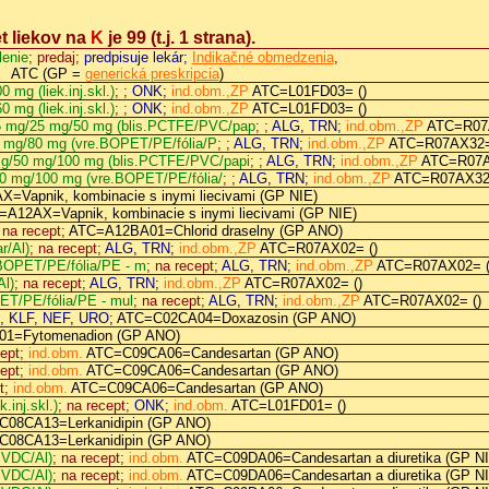
t liekov na
K
je 99
(t.j. 1 strana).
lenie
; predaj;
predpisuje lekár;
Indikačné obmedzenia
,
ATC (GP =
generická preskripcia
)
0 mg (liek.inj.skl.)
; ;
ONK;
ind.obm.,ZP
ATC=L01FD03= ()
0 mg (liek.inj.skl.)
; ;
ONK;
ind.obm.,ZP
ATC=L01FD03= ()
,5 mg/25 mg/50 mg (blis.PCTFE/PVC/pap
; ;
ALG, TRN;
ind.obm.,ZP
ATC=R07
 mg/80 mg (vre.BOPET/PE/fólia/P
; ;
ALG, TRN;
ind.obm.,ZP
ATC=R07AX32=
mg/50 mg/100 mg (blis.PCTFE/PVC/papi
; ;
ALG, TRN;
ind.obm.,ZP
ATC=R07A
0 mg/100 mg (vre.BOPET/PE/fólia/
; ;
ALG, TRN;
ind.obm.,ZP
ATC=R07AX32=
=Vapnik, kombinacie s inymi liecivami (GP NIE)
A12AX=Vapnik, kombinacie s inymi liecivami (GP NIE)
 na recept;
ATC=A12BA01=Chlorid draselny (GP ANO)
r/Al)
; na recept;
ALG, TRN;
ind.obm.,ZP
ATC=R07AX02= ()
.BOPET/PE/fólia/PE - m
; na recept;
ALG, TRN;
ind.obm.,ZP
ATC=R07AX02= (
Al)
; na recept;
ALG, TRN;
ind.obm.,ZP
ATC=R07AX02= ()
ET/PE/fólia/PE - mul
; na recept;
ALG, TRN;
ind.obm.,ZP
ATC=R07AX02= ()
, KLF, NEF, URO;
ATC=C02CA04=Doxazosin (GP ANO)
1=Fytomenadion (GP ANO)
cept;
ind.obm.
ATC=C09CA06=Candesartan (GP ANO)
cept;
ind.obm.
ATC=C09CA06=Candesartan (GP ANO)
t;
ind.obm.
ATC=C09CA06=Candesartan (GP ANO)
.inj.skl.)
; na recept;
ONK;
ind.obm.
ATC=L01FD01= ()
08CA13=Lerkanidipin (GP ANO)
08CA13=Lerkanidipin (GP ANO)
PVDC/Al)
; na recept;
ind.obm.
ATC=C09DA06=Candesartan a diuretika (GP NI
PVDC/Al)
; na recept;
ind.obm.
ATC=C09DA06=Candesartan a diuretika (GP NI