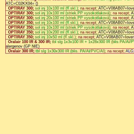
ATC=C02KX04= ()
OPTIRAY 300;
sol inj 10x100 ml (fľ.skl.)
; na recept;
ATC=V08AB07=Iover
OPTIRAY 300;
sol inj 10x100 ml (striek.PP vysokotlaková)
; na recept;
A
OPTIRAY 300;
sol inj 20x100 ml (striek.PP vysokotlaková)
; na recept;
A
OPTIRAY 350;
sol inj 10x100 ml (fľ.skl.)
; na recept;
ATC=V08AB07=Iover
OPTIRAY 350;
sol inj 10x100 ml (striek.PP vysokotlaková)
; na recept;
A
OPTIRAY 350;
sol inj 10x200 ml (fľ.skl.)
; na recept;
ATC=V08AB07=Iover
OPTIRAY 350;
sol inj 10x50 ml (fľ.skl.)
; na recept;
ATC=V08AB07=Iovers
Oralair 100 IR & 300 IR;
tbl slg 1x3x100 IR + 1x28x300 IR (blis.PA/Al/
alergenov (GP NIE)
Oralair 300 IR;
tbl slg 1x30x300 IR (blis. PA/Al/PVC/Al)
; na recept;
ALG