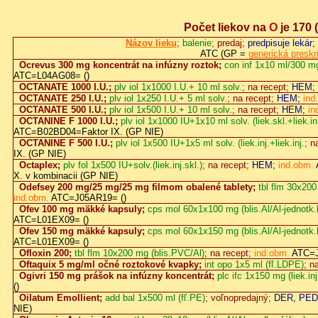
Počet liekov na
O
je 170
(
Názov lieku
;
balenie
; predaj;
predpisuje lekár;
ATC (GP =
generická preskr
Ocrevus 300 mg koncentrát na infúzny roztok;
con inf 1x10 ml/300 mg 
ATC=L04AG08= ()
OCTANATE 1000 I.U.;
plv iol 1x1000 I.U.+ 10 ml solv.
; na recept;
HEM;
OCTANATE 250 I.U.;
plv iol 1x250 I.U.+ 5 ml solv.
; na recept;
HEM;
ind
OCTANATE 500 I.U.;
plv iol 1x500 I.U.+ 10 ml solv.
; na recept;
HEM;
in
OCTANINE F 1000 I.U.;
plv iol 1x1000 IU+1x10 ml solv. (liek.skl.+liek.in
ATC=B02BD04=Faktor IX. (GP NIE)
OCTANINE F 500 I.U.;
plv iol 1x500 IU+1x5 ml solv. (liek.inj.+liek.inj.
; n
IX. (GP NIE)
Octaplex;
plv fol 1x500 IU+solv.(liek.inj.skl.)
; na recept;
HEM;
ind.obm.
X. v kombinacii (GP NIE)
Odefsey 200 mg/25 mg/25 mg filmom obalené tablety;
tbl flm 30x20
ind.obm.
ATC=J05AR19= ()
Ofev 100 mg mäkké kapsuly;
cps mol 60x1x100 mg (blis.Al/Al-jednotk.b
ATC=L01EX09= ()
Ofev 150 mg mäkké kapsuly;
cps mol 60x1x150 mg (blis.Al/Al-jednotk.b
ATC=L01EX09= ()
Ofloxin 200;
tbl flm 10x200 mg (blis.PVC/Al)
; na recept;
ind.obm.
ATC=J
Oftaquix 5 mg/ml očné roztokové kvapky;
int opo 1x5 ml (fľ.LDPE)
; n
Ogivri 150 mg prášok na infúzny koncentrát;
plc ifc 1x150 mg (liek.inj
()
Oilatum Emollient;
add bal 1x500 ml (fľ.PE)
; voľnopredajný;
DER, PED
NIE)