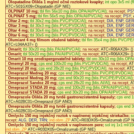
Olopatadine Olikla 1 mg/ml očné roztokové kvapky;
int opo 3x5 ml (
ATC=S01GX09=Olopatadin (GP NIE)
OLPINAT 10 mg;
tbl flm 56x10 mg (blis.OPA/Al/PVC/Al)
; na recept;
PS
OLPINAT 5 mg;
tbl flm 56x5 mg (blis.OPA/Al/PVC/Al)
; na recept;
PSY;
Oltar 2 mg;
tbl 30x2 mg (blis.PVC/PVDC/Al)
; na recept;
DIA, ENP, GER,
Oltar 3 mg;
tbl 30x3 mg (blis.PVC/PVDC/Al)
; na recept;
DIA, ENP, GER,
Oltar 4 mg;
tbl 30x4 mg (blis.PVC/PVDC/Al)
; na recept;
DIA, ENP, GER,
Oltar 6 mg;
tbl 30x6 mg (blis.PVC/PVDC/Al)
; na recept;
DIA, ENP, GER,
Olumiant 4 mg filmom obalené tablety;
tbl flm 35x4 mg (blis.PVC/P
ATC=L04AA37= ()
Omarit;
tbl 30x20 mg (blis.PA/Al/PVC/Al)
; na recept;
ATC=R06AX29= ()
Omarit;
tbl 50x20 mg (blis.PA/Al/PVC/Al)
; na recept;
ATC=R06AX29= ()
Omarit 10 mg orodispergovateľné tablety;
tbl oro 30x10 mg (blis.OPA
Omemyl 20 mg;
cps end 100x20 mg (blis.PVC/PVDC/Al)
; na recept;
AT
Omemyl 20 mg;
cps end 28x20 mg (blis.PVC/PVDC/Al)
; na recept;
ATC
Omeprazol Medreg 20 mg;
cps end 28x20 mg (blis.PVC/PE/PVDC/Al)
Omeprazol Medreg 20 mg;
cps end 90x20 mg (blis.PVC/PE/PVDC/Al)
Omeprazol Sandoz 20 mg;
cps end 28x20 mg (blis.Al/Al)
; na recept;
A
Omeprazol STADA 20 mg;
cps end 100x20 mg (blis.OPA/Al/PVC/Al)
; 
Omeprazol STADA 20 mg;
cps end 30x20 mg (blis.OPA/Al/PVC/Al)
; na
Omeprazole Olikla 20 mg tvrdé gastrorezistentné kapsuly;
cps end 1
ATC=A02BC01=Omeprazol (GP ANO)
Omeprazole Olikla 20 mg tvrdé gastrorezistentné kapsuly;
cps end 3
ATC=A02BC01=Omeprazol (GP ANO)
Omlyclo 150 mg injekčný roztok v naplnenej injekčnej striekačke;
so
recept;
ALG, DER, TRN;
ind.obm.,ZP
ATC=R03DX05=Omalizumab (GP N
Omlyclo 150 mg injekčný roztok v naplnenom pere;
sol inj 1x1 ml/15
ind.obm.,ZP
ATC=R03DX05=Omalizumab (GP NIE)