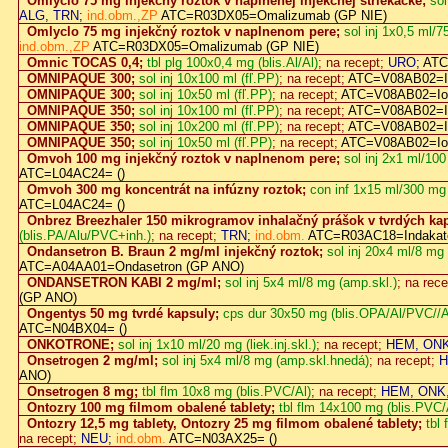
Omlyclo 75 mg injekčný roztok v naplnenej injekčnej striekačke;
sol
ALG, TRN;
ind.obm.,ZP
ATC=R03DX05=Omalizumab (GP NIE)
Omlyclo 75 mg injekčný roztok v naplnenom pere;
sol inj 1x0,5 ml/7
ind.obm.,ZP
ATC=R03DX05=Omalizumab (GP NIE)
Omnic TOCAS 0,4;
tbl plg 100x0,4 mg (blis.Al/Al)
; na recept;
URO;
ATC
OMNIPAQUE 300;
sol inj 10x100 ml (fľ.PP)
; na recept;
ATC=V08AB02=Io
OMNIPAQUE 300;
sol inj 10x50 ml (fľ.PP)
; na recept;
ATC=V08AB02=Ioh
OMNIPAQUE 350;
sol inj 10x100 ml (fľ.PP)
; na recept;
ATC=V08AB02=Io
OMNIPAQUE 350;
sol inj 10x200 ml (fľ.PP)
; na recept;
ATC=V08AB02=Io
OMNIPAQUE 350;
sol inj 10x50 ml (fľ.PP)
; na recept;
ATC=V08AB02=Ioh
Omvoh 100 mg injekčný roztok v naplnenom pere;
sol inj 2x1 ml/100
ATC=L04AC24= ()
Omvoh 300 mg koncentrát na infúzny roztok;
con inf 1x15 ml/300 mg (
ATC=L04AC24= ()
Onbrez Breezhaler 150 mikrogramov inhalačný prášok v tvrdých ka
(blis.PA/Alu/PVC+inh.)
; na recept;
TRN;
ind.obm.
ATC=R03AC18=Indakate
Ondansetron B. Braun 2 mg/ml injekčný roztok;
sol inj 20x4 ml/8 m
ATC=A04AA01=Ondasetron (GP ANO)
ONDANSETRON KABI 2 mg/ml;
sol inj 5x4 ml/8 mg (amp.skl.)
; na rec
(GP ANO)
Ongentys 50 mg tvrdé kapsuly;
cps dur 30x50 mg (blis.OPA/Al/PVC//A
ATC=N04BX04= ()
ONKOTRONE;
sol inj 1x10 ml/20 mg (liek.inj.skl.)
; na recept;
HEM, ONK
Onsetrogen 2 mg/ml;
sol inj 5x4 ml/8 mg (amp.skl.hnedá)
; na recept;
H
ANO)
Onsetrogen 8 mg;
tbl flm 10x8 mg (blis.PVC/Al)
; na recept;
HEM, ONK,
Ontozry 100 mg filmom obalené tablety;
tbl flm 14x100 mg (blis.PVC/
Ontozry 12,5 mg tablety, Ontozry 25 mg filmom obalené tablety;
tbl
na recept;
NEU;
ind.obm.
ATC=N03AX25= ()