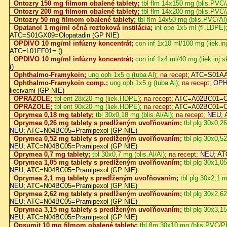
Ontozry 150 mg filmom obalené tablety;
tbl flm 14x150 mg (blis.PVC/
Ontozry 200 mg filmom obalené tablety;
tbl flm 14x200 mg (blis.PVC/
Ontozry 50 mg filmom obalené tablety;
tbl flm 14x50 mg (blis.PVC/Al)
Opatanol 1 mg/ml očná roztoková instilácia;
int opo 1x5 ml (fľ.LDPE)
ATC=S01GX09=Olopatadin (GP NIE)
OPDIVO 10 mg/ml infúzny koncentrát;
con inf 1x10 ml/100 mg (liek.inj
ATC=L01FF01= ()
OPDIVO 10 mg/ml infúzny koncentrát;
con inf 1x4 ml/40 mg (liek.inj.sk
()
Ophthalmo-Framykoin;
ung oph 1x5 g (tuba Al)
; na recept;
ATC=S01AA3
Ophthalmo-Framykoin comp.;
ung oph 1x5 g (tuba Al)
; na recept;
OPH
liecivami (GP NIE)
OPRAZOLE;
tbl ent 28x20 mg (liek.HDPE)
; na recept;
ATC=A02BC01=O
OPRAZOLE;
tbl ent 90x20 mg (liek.HDPE)
; na recept;
ATC=A02BC01=O
Oprymea 0,18 mg tablety;
tbl 30x0,18 mg (blis.Al/Al)
; na recept;
NEU;
Oprymea 0,26 mg tablety s predĺženým uvoľňovaním;
tbl plg 30x0,2
NEU;
ATC=N04BC05=Pramipexol (GP NIE)
Oprymea 0,52 mg tablety s predĺženým uvoľňovaním;
tbl plg 30x0,5
NEU;
ATC=N04BC05=Pramipexol (GP NIE)
Oprymea 0,7 mg tablety;
tbl 30x0,7 mg (blis.Al/Al)
; na recept;
NEU;
AT
Oprymea 1,05 mg tablety s predĺženým uvoľňovaním;
tbl plg 30x1,0
NEU;
ATC=N04BC05=Pramipexol (GP NIE)
Oprymea 2,1 mg tablety s predĺženým uvoľňovaním;
tbl plg 30x2,1 
NEU;
ATC=N04BC05=Pramipexol (GP NIE)
Oprymea 2,62 mg tablety s predĺženým uvoľňovaním;
tbl plg 30x2,6
NEU;
ATC=N04BC05=Pramipexol (GP NIE)
Oprymea 3,15 mg tablety s predĺženým uvoľňovaním;
tbl plg 30x3,1
NEU;
ATC=N04BC05=Pramipexol (GP NIE)
Opsumit 10 mg filmom obalené tablety;
tbl flm 30x10 mg (blis.PVC/