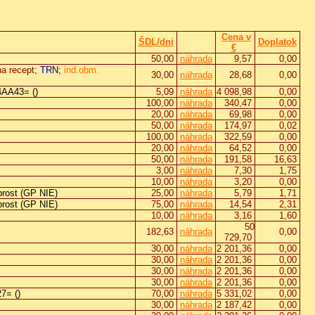
Cena v
ŠDL/dni
Doplatok
€
50,00
náhrada
9,57
0,00
na recept;
TRN;
ind.obm.
30,00
náhrada
28,68
0,00
AA43= ()
5,09
náhrada
4 098,98
0,00
100,00
náhrada
340,47
0,00
20,00
náhrada
69,98
0,00
50,00
náhrada
174,97
0,02
100,00
náhrada
322,59
0,00
20,00
náhrada
64,52
0,00
50,00
náhrada
191,58
16,63
3,00
náhrada
7,30
1,75
10,00
náhrada
3,20
0,00
ost (GP NIE)
25,00
náhrada
5,79
1,71
ost (GP NIE)
75,00
náhrada
14,54
2,31
10,00
náhrada
3,16
1,60
50
182,63
náhrada
0,00
729,70
30,00
náhrada
2 201,36
0,00
30,00
náhrada
2 201,36
0,00
30,00
náhrada
2 201,36
0,00
30,00
náhrada
2 201,36
0,00
= ()
70,00
náhrada
5 331,02
0,00
30,00
náhrada
2 187,42
0,00