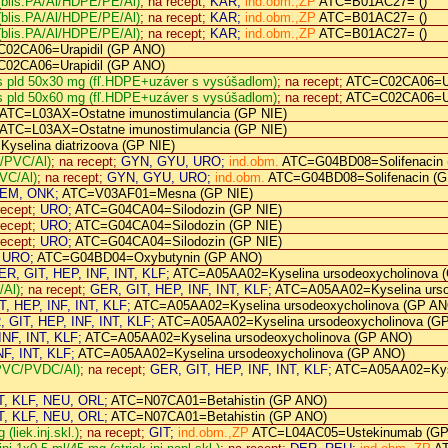
 (blis.PA/Al/HDPE/PE/Al)
; na recept;
KAR;
ind.obm.,ZP
ATC=B01AC27= ()
 (blis.PA/Al/HDPE/PE/Al)
; na recept;
KAR;
ind.obm.,ZP
ATC=B01AC27= ()
 (blis.PA/Al/HDPE/PE/Al)
; na recept;
KAR;
ind.obm.,ZP
ATC=B01AC27= ()
02CA06=Urapidil (GP ANO)
02CA06=Urapidil (GP ANO)
s pld 50x30 mg (fľ.HDPE+uzáver s vysúšadlom)
; na recept;
ATC=C02CA06=Ur
s pld 50x60 mg (fľ.HDPE+uzáver s vysúšadlom)
; na recept;
ATC=C02CA06=Ur
ATC=L03AX=Ostatne imunostimulancia (GP NIE)
ATC=L03AX=Ostatne imunostimulancia (GP NIE)
selina diatrizoova (GP NIE)
l/PVC/Al)
; na recept;
GYN, GYU, URO;
ind.obm.
ATC=G04BD08=Solifenacin
PVC/Al)
; na recept;
GYN, GYU, URO;
ind.obm.
ATC=G04BD08=Solifenacin (
EM, ONK;
ATC=V03AF01=Mesna (GP NIE)
recept;
URO;
ATC=G04CA04=Silodozin (GP NIE)
recept;
URO;
ATC=G04CA04=Silodozin (GP NIE)
recept;
URO;
ATC=G04CA04=Silodozin (GP NIE)
 URO;
ATC=G04BD04=Oxybutynin (GP ANO)
ER, GIT, HEP, INF, INT, KLF;
ATC=A05AA02=Kyselina ursodeoxycholinova 
/Al)
; na recept;
GER, GIT, HEP, INF, INT, KLF;
ATC=A05AA02=Kyselina urso
, HEP, INF, INT, KLF;
ATC=A05AA02=Kyselina ursodeoxycholinova (GP AN
 GIT, HEP, INF, INT, KLF;
ATC=A05AA02=Kyselina ursodeoxycholinova (G
NF, INT, KLF;
ATC=A05AA02=Kyselina ursodeoxycholinova (GP ANO)
F, INT, KLF;
ATC=A05AA02=Kyselina ursodeoxycholinova (GP ANO)
.PVC/PVDC/Al)
; na recept;
GER, GIT, HEP, INF, INT, KLF;
ATC=A05AA02=Kyse
T, KLF, NEU, ORL;
ATC=N07CA01=Betahistin (GP ANO)
T, KLF, NEU, ORL;
ATC=N07CA01=Betahistin (GP ANO)
(liek.inj.skl.)
; na recept;
GIT;
ind.obm.,ZP
ATC=L04AC05=Ustekinumab (GP