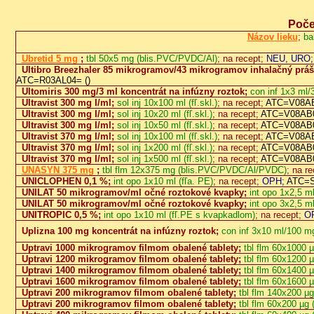
Poče
Názov lieku
;
ba
Ubretid 5 mg
;
tbl 50x5 mg (blis.PVC/PVDC/Al)
; na recept;
NEU, URO;
Ultibro Breezhaler 85 mikrogramov/43 mikrogramov inhalačný práš
ATC=R03AL04= ()
Ultomiris 300 mg/3 ml koncentrát na infúzny roztok;
con inf 1x3 ml/3
Ultravist 300 mg I/ml;
sol inj 10x100 ml (fľ.skl.)
; na recept;
ATC=V08AB
Ultravist 300 mg I/ml;
sol inj 10x20 ml (fľ.skl.)
; na recept;
ATC=V08AB0
Ultravist 300 mg I/ml;
sol inj 10x50 ml (fľ.skl.)
; na recept;
ATC=V08AB0
Ultravist 370 mg I/ml;
sol inj 10x100 ml (fľ.skl.)
; na recept;
ATC=V08AB
Ultravist 370 mg I/ml;
sol inj 1x200 ml (fľ.skl.)
; na recept;
ATC=V08AB0
Ultravist 370 mg I/ml;
sol inj 1x500 ml (fľ.skl.)
; na recept;
ATC=V08AB0
UNASYN 375 mg
;
tbl flm 12x375 mg (blis.PVC/PVDC/Al/PVDC)
; na r
UNICLOPHEN 0,1 %;
int opo 1x10 ml (fľa. PE)
; na recept;
OPH;
ATC=S
UNILAT 50 mikrogramov/ml očné roztokové kvapky;
int opo 1x2,5 m
UNILAT 50 mikrogramov/ml očné roztokové kvapky;
int opo 3x2,5 m
UNITROPIC 0,5 %;
int opo 1x10 ml (fľ.PE s kvapkadlom)
; na recept;
O
Uplizna 100 mg koncentrát na infúzny roztok;
con inf 3x10 ml/100 mg 
Uptravi 1000 mikrogramov filmom obalené tablety;
tbl flm 60x1000 
Uptravi 1200 mikrogramov filmom obalené tablety;
tbl flm 60x1200 
Uptravi 1400 mikrogramov filmom obalené tablety;
tbl flm 60x1400 
Uptravi 1600 mikrogramov filmom obalené tablety;
tbl flm 60x1600 
Uptravi 200 mikrogramov filmom obalené tablety;
tbl flm 140x200 µg
Uptravi 200 mikrogramov filmom obalené tablety;
tbl flm 60x200 µg