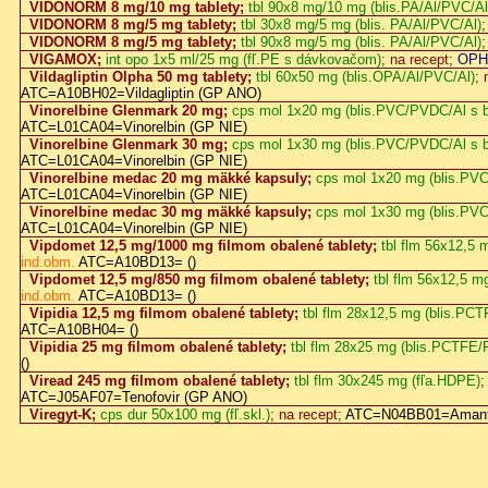
VIDONORM 8 mg/10 mg tablety;
tbl 90x8 mg/10 mg (blis.PA/Al/PVC/Al
VIDONORM 8 mg/5 mg tablety;
tbl 30x8 mg/5 mg (blis. PA/Al/PVC/Al)
;
VIDONORM 8 mg/5 mg tablety;
tbl 90x8 mg/5 mg (blis. PA/Al/PVC/Al)
;
VIGAMOX;
int opo 1x5 ml/25 mg (fľ.PE s dávkovačom)
; na recept;
OPH
Vildagliptin Olpha 50 mg tablety;
tbl 60x50 mg (blis.OPA/Al/PVC/Al)
; 
ATC=A10BH02=Vildagliptin (GP ANO)
Vinorelbine Glenmark 20 mg;
cps mol 1x20 mg (blis.PVC/PVDC/Al s 
ATC=L01CA04=Vinorelbin (GP NIE)
Vinorelbine Glenmark 30 mg;
cps mol 1x30 mg (blis.PVC/PVDC/Al s 
ATC=L01CA04=Vinorelbin (GP NIE)
Vinorelbine medac 20 mg mäkké kapsuly;
cps mol 1x20 mg (blis.PV
ATC=L01CA04=Vinorelbin (GP NIE)
Vinorelbine medac 30 mg mäkké kapsuly;
cps mol 1x30 mg (blis.PV
ATC=L01CA04=Vinorelbin (GP NIE)
Vipdomet 12,5 mg/1000 mg filmom obalené tablety;
tbl flm 56x12,5
ind.obm.
ATC=A10BD13= ()
Vipdomet 12,5 mg/850 mg filmom obalené tablety;
tbl flm 56x12,5 
ind.obm.
ATC=A10BD13= ()
Vipidia 12,5 mg filmom obalené tablety;
tbl flm 28x12,5 mg (blis.PC
ATC=A10BH04= ()
Vipidia 25 mg filmom obalené tablety;
tbl flm 28x25 mg (blis.PCTFE/
()
Viread 245 mg filmom obalené tablety;
tbl flm 30x245 mg (fľa.HDPE)
;
ATC=J05AF07=Tenofovir (GP ANO)
Viregyt-K;
cps dur 50x100 mg (fľ.skl.)
; na recept;
ATC=N04BB01=Amanta