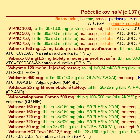
Počet liekov na
V
je 137
(
Názov lieku
;
balenie
; predaj;
predpisuje lekár;
ATC (GP =
generická preskr
V PNC 1000;
tbl flm 30x1000 mg (blister)
; na recept;
ind.obm.
ATC=J01C
V PNC 500;
tbl flm 30x500 mg (blister)
; na recept;
ind.obm.
ATC=J01CE0
V PNC 750;
tbl flm 20x750 mg (blister)
; na recept;
ind.obm.
ATC=J01CE0
V PNC 750;
tbl flm 30x750 mg (blister)
; na recept;
ind.obm.
ATC=J01CE0
Vabinxo 160 mg/1,5 mg tablety s riadeným uvoľňovaním;
tbl mod 30
ATC=C09DA03=Valsartan a diuretika (GP NIE)
Vabinxo 80 mg/1,5 mg tablety s riadeným uvoľňovaním;
tbl mod 30x
ATC=C09DA03=Valsartan a diuretika (GP NIE)
Vabysmo 120 mg/ml injekčný roztok;
sol inj 1x0,24 ml/28,8 mg (liek.inj
ATC=S01LA09= ()
Valdamin 450 mg;
tbl flm 60x450 mg (blis.OPA/Al/PVC/Al)
; na recept;
ATC=J05AB14=Valgancyklovir (GP NIE)
Valdoxan 25 mg filmom obalené tablety;
tbl flm 28x25 mg (blis.Al/PV
(GP ANO)
Valpro-ratiopharm Chrono 500 mg;
tbl plg 100x500 mg (blis.Al/PVC)
; 
valproova (GP NIE)
Valsacor 160 mg;
tbl flm 28x160 mg (blis.PVC/PE/PVDC/Al)
; na recept
Valsacor 160 mg;
tbl flm 98x160 mg (blis.PVC/PE/PVDC/Al)
; na recept
Valsacor 320 mg;
tbl flm 28x320 mg (blis.PVC/PE/PVDC/Al)
; na recept
Valsacor 320 mg;
tbl flm 98x320 mg (blis.PVC/PE/PVDC/Al)
; na recept
Valsacor 80 mg;
tbl flm 28x80 mg (blis.PVC/PE/PVDC/Al)
; na recept;
A
Valsartan HCT Teva 160/12,5 mg;
tbl flm 28x160 mg/12,5 mg (blis.PV
ATC=C09DA03=Valsartan a diuretika (GP NIE)