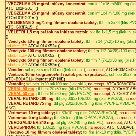
VEGZELMA 25 mg/ml infúzny koncentrát;
con inf 1x16 ml/400 mg (liek
ATC=L01FG01= ()
VEGZELMA 25 mg/ml infúzny koncentrát;
con inf 1x4 ml/100 mg (liek.
ATC=L01FG01= ()
VELBIENNE 2 mg/1 mg filmom obalené tablety;
tbl flm 3x28 (blis.P
ATC=G03FA15= ()
VELETRI 1,5 mg prášok na infúzny roztok;
plv ifo 1x1,5 mg (liek.inj.sk
()
Venclyxto 10 mg filmom obalené tablety;
tbl flm 14 (7x2)x10 mg (bl
ind.obm.,ZP
ATC=L01XX52= ()
Venclyxto 100 mg filmom obalené tablety;
tbl flm 112 (4x28)x100 mg
ind.obm.,ZP
ATC=L01XX52= ()
Venclyxto 50 mg filmom obalené tablety;
tbl flm 7 (7x1)x50 mg (bli
ind.obm.,ZP
ATC=L01XX52= ()
Venofer;
sol inj 5x5 ml/100 mg (liek.skl.inj.)
; na recept;
ATC=B03AC=Dext
Ventavis 10 mikrogramov/ml roztok pre rozprašovač;
sol neb 30x2 m
ATC=B01AC11=Iloprost (GP NIE)
Ventolin;
sol neb 1x20 ml/100 mg (liek.skl.)
; na recept;
ATC=R03AC02=S
VERAL 50 mg
;
tbl ent 20x50 mg (blis.PVC/Al)
; na recept;
ATC=M01AB0
VERAL 50 mg
;
tbl ent 50x50 mg (blis.PVC/Al)
; na recept;
ATC=M01AB0
VERAL RETARD 100 mg;
tbl plg 30(3x10)x100 mg (blis.PVC/Al)
; na rec
VERAL RETARD 75 mg;
tbl plg 20(2x10)x75 mg (blis.PVC/PE/PVDC/Al
ANO)
Verimmus 10 mg tablety;
tbl 30x10 mg (blis.OPA/Al/PVC/Al)
; na recep
Verimmus 5 mg tablety;
tbl 30x5 mg (blis.OPA/Al/PVC/Al)
; na recept;
VEROGALID ER 240 mg;
tbl plg 30x240 mg (liek.PE)
; na recept;
ATC=C
VEROSPIRON;
tbl 100x25 mg (blis.PVC/Al)
; na recept;
ATC=C03DA01=S
Verquvo 10 mg filmom obalené tablety;
tbl flm 14x10 mg (blis.PVC/P