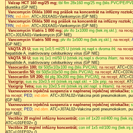
Valzap HCT 160 mg/25 mg;
tbl flm 28x160 mg/25 mg (blis.PVC/PE/PV
diuretika (GP NIE)
Vancomycin Olikla 1000 mg prášok na koncentrát na infúzny roztok
TRN;
ind.obm.
ATC=J01XA01=Vankomycin (GP NIE)
Vancomycin Olikla 500 mg prášok na koncentrát na infúzny roztok;
TRN;
ind.obm.
ATC=J01XA01=Vankomycin (GP NIE)
Vancomycin Viatris 1 000 mg;
plv ifo 1x1000 mg (liek.inj.skl.)
; na rece
ATC=J01XA01=Vankomycin (GP NIE)
Vancomycin Viatris 500 mg;
plv ifo 1x500 mg (liek.inj.skl.)
; na recept;
(GP NIE)
VAQTA 25 U;
sus inj 1x0,5 ml/25 U (striek.inj.napl.s dvoma ihl
; na recep
hepatitide A, inaktivovany celobunkovy virus (GP NIE)
VAQTA 50 U;
sus inj 1x1 ml/50 U (striek.inj.napl.s dvoma ihlam
; na rece
hepatitide A, inaktivovany celobunkovy virus (GP NIE)
Vasocardin 100;
tbl 50(5x10)x100 mg (blis.PVC/Al)
; na recept;
ATC=C07
Vasocardin 50;
tbl 50(5x10)x50 mg (blis.PVC/Al)
; na recept;
ATC=C07AB
Vasocardin SR 200;
tbl plg 30x200 mg (blis.PVC/Al)
; na recept;
ATC=C0
Vaxigrip;
sus iru 10x0,5 ml (striek.inj.napl.skl. + 10x prip
; na recept;
ATC
Vaxigrip Tetra;
sus iru 10x0,5 ml (striek.inj.skl.napl. s ihlami)
; na recept
Vaxneuvance injekčná suspenzia v naplnenej injekčnej striekačke;
s
na recept;
PED;
ind.obm.
ATC=J07AL02=Vakcina proti pneumokokom, puri
(GP NIE)
Vaxneuvance injekčná suspenzia v naplnenej injekčnej striekačke;
s
na recept;
PED;
ind.obm.
ATC=J07AL02=Vakcina proti pneumokokom, puri
(GP NIE)
Vectibix 20 mg/ml infúzny koncentrát;
con inf 1x20 ml/400 mg (liek.inj.
ATC=L01FE02= ()
Vectibix 20 mg/ml infúzny koncentrát;
con inf 1x5 ml/100 mg (liek.inj.s
ATC=L01FE02= ()