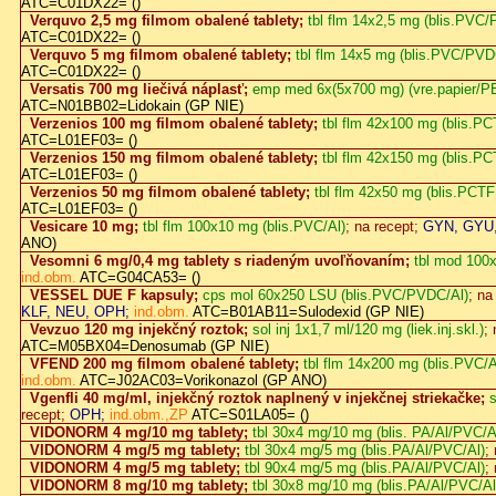
ATC=C01DX22= ()
Verquvo 2,5 mg filmom obalené tablety;
tbl flm 14x2,5 mg (blis.PVC
ATC=C01DX22= ()
Verquvo 5 mg filmom obalené tablety;
tbl flm 14x5 mg (blis.PVC/PVD
ATC=C01DX22= ()
Versatis 700 mg liečivá náplasť;
emp med 6x(5x700 mg) (vre.papier/PE
ATC=N01BB02=Lidokain (GP NIE)
Verzenios 100 mg filmom obalené tablety;
tbl flm 42x100 mg (blis.
ATC=L01EF03= ()
Verzenios 150 mg filmom obalené tablety;
tbl flm 42x150 mg (blis.
ATC=L01EF03= ()
Verzenios 50 mg filmom obalené tablety;
tbl flm 42x50 mg (blis.PCT
ATC=L01EF03= ()
Vesicare 10 mg;
tbl flm 100x10 mg (blis.PVC/Al)
; na recept;
GYN, GYU
ANO)
Vesomni 6 mg/0,4 mg tablety s riadeným uvoľňovaním;
tbl mod 100x
ind.obm.
ATC=G04CA53= ()
VESSEL DUE F kapsuly;
cps mol 60x250 LSU (blis.PVC/PVDC/Al)
; na
KLF, NEU, OPH;
ind.obm.
ATC=B01AB11=Sulodexid (GP NIE)
Vevzuo 120 mg injekčný roztok;
sol inj 1x1,7 ml/120 mg (liek.inj.skl.)
;
ATC=M05BX04=Denosumab (GP NIE)
VFEND 200 mg filmom obalené tablety;
tbl flm 14x200 mg (blis.PVC
ind.obm.
ATC=J02AC03=Vorikonazol (GP ANO)
Vgenfli 40 mg/ml, injekčný roztok naplnený v injekčnej striekačke;
s
recept;
OPH;
ind.obm.,ZP
ATC=S01LA05= ()
VIDONORM 4 mg/10 mg tablety;
tbl 30x4 mg/10 mg (blis. PA/Al/PVC/A
VIDONORM 4 mg/5 mg tablety;
tbl 30x4 mg/5 mg (blis.PA/Al/PVC/Al)
;
VIDONORM 4 mg/5 mg tablety;
tbl 90x4 mg/5 mg (blis.PA/Al/PVC/Al)
;
VIDONORM 8 mg/10 mg tablety;
tbl 30x8 mg/10 mg (blis.PA/Al/PVC/Al