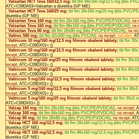
Valsartan HCT Teva 160/12,5 mg;
tbl flm 98x160 mg/12,5 mg (blis.PV
ATC=C09DA03=Valsartan a diuretika (GP NIE)
Valsartan HCT Teva 160/25 mg;
tbl flm 28x160 mg/25 mg (blis.PVC/P
diuretika (GP NIE)
Valsartan Teva 160 mg;
tbl flm 28x160 mg (blis.PVC/PE/PVDC/Al)
; na 
Valsartan Teva 160 mg;
tbl flm 98x160 mg (blis.PVC/PE/PVDC/Al)
; na 
Valsartan Teva 80 mg;
tbl flm 28x80 mg (blis.PVC/PE/PVDC/Al)
; na re
Valtrex 500 mg;
tbl flm 42x500 mg (blis.PVC/Al)
; na recept;
ind.obm.
AT
Valtricom 10 mg/160 mg/12,5 mg filmom obalené tablety;
tbl flm 30
recept;
ATC=C09DX01= ()
Valtricom 10 mg/160 mg/12,5 mg filmom obalené tablety;
tbl flm 90
recept;
ATC=C09DX01= ()
Valtricom 10 mg/160 mg/25 mg filmom obalené tablety;
tbl flm 30x1
recept;
ATC=C09DX01= ()
Valtricom 10 mg/160 mg/25 mg filmom obalené tablety;
tbl flm 90x1
recept;
ATC=C09DX01= ()
Valtricom 5 mg/160 mg/12,5 mg filmom obalené tablety;
tbl flm 30x
recept;
ATC=C09DX01= ()
Valtricom 5 mg/160 mg/12,5 mg filmom obalené tablety;
tbl flm 90x
recept;
ATC=C09DX01= ()
Valtricom 5 mg/160 mg/25 mg filmom obalené tablety;
tbl flm 30x5 
ATC=C09DX01= ()
Valzap 160 mg;
tbl flm 28x160 mg (blis.PVC/PE/PVDC/Al)
; na recept;
A
Valzap 160 mg;
tbl flm 84x160 mg (blis.PVC/PE/PVDC/Al)
; na recept;
A
Valzap 80 mg;
tbl flm 28x80 mg (blis.PVC/PE/PVDC/Al)
; na recept;
ATC
Valzap HCT 160 mg/12,5 mg;
tbl flm 28x160 mg/12,5 mg (blis.PVC/PE
diuretika (GP NIE)
Valzap HCT 160 mg/12,5 mg;
tbl flm 98x160 mg/12,5 mg (blis.PVC/PE
diuretika (GP NIE)