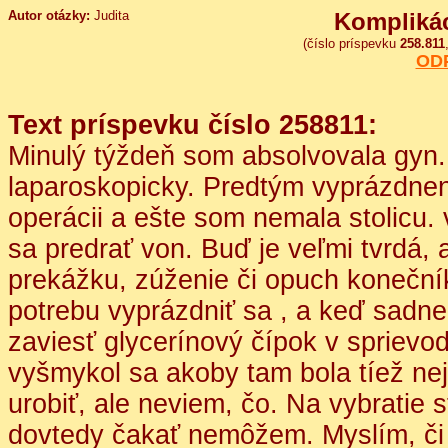
Autor otázky:
Judita
Komplikác
(číslo príspevku
258.811
OD
Text príspevku číslo 258811:
Minulý týždeň som absolvovala gyn.
laparoskopicky. Predtým vyprázdneni
operácii a ešte som nemala stolicu.
sa predrať von. Buď je veľmi tvrdá,
prekážku, zúženie či opuch koneční
potrebu vyprázdniť sa , a keď sadne
zaviesť glycerínový čípok v sprievode
vyšmykol sa akoby tam bola tíež n
urobiť, ale neviem, čo. Na vybratie 
dovtedy čakať nemôžem. Myslím, či 