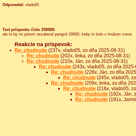
Odpovedal:
vlado05
Text príspevku číslo 258908:
ale to by mi potom nezaberal pangrol 20000, keby to bolo v hrubom creve
Reakcie na príspevok:
Re: chudnutie
(237x, vlado05, zo dňa 2025-08-31)
Re: chudnutie
(202x, tinka, zo dňa 2025-08-31)
Re: chudnutie
(210x, Ján, zo dňa 2025-08-31)
Re: chudnutie
(243x, vlado05, zo dňa 2025-
Re: chudnutie
(228x, Ján, zo dňa 2025
Re: chudnutie
(245x, vlado05, z
Re: chudnutie
(209x, tinka, zo dňa 20
Re: chudnutie
(216x, vlado05, z
Re: chudnutie
(192x, Ján, 
Re: chudnutie
(191x, Jarmi