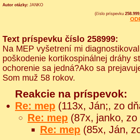
Autor otázky:
JANKO
(číslo príspevku
258.999
OD
Text príspevku číslo 258999:
Na MEP vyšetrení mi diagnostikovali
poškodenie kortikospinálnej dráhy 
ochorenie sa jedná?Ako sa prejavuj
Som muž 58 rokov.
Reakcie na príspevok:
Re: mep
(113x, Ján;, zo d
Re: mep
(87x, janko, zo
Re: mep
(85x, Ján, z