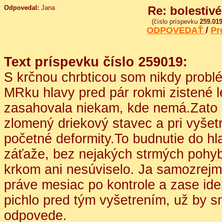
Odpovedal:
Jana
Re: bolestiv
(číslo príspevku
259.01
ODPOVEDAŤ
/
Pr
Text príspevku číslo 259019:
S krčnou chrbticou som nikdy probl
MRku hlavy pred pár rokmi zistené l
zasahovala niekam, kde nemá.Zato 
zlomený driekový stavec a pri vyšetren
početné deformity.To budnutie do hl
záťaže, bez nejakých strmých pohybo
krkom ani nesúviselo. Ja samozrej
práve mesiac po kontrole a zase id
pichlo pred tým vyšetrením, už by sm
odpovede.